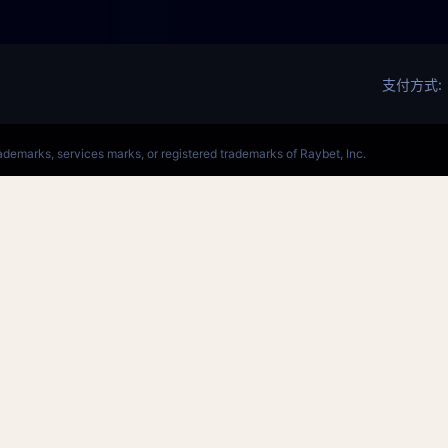
首页
雷竞技下注
雷竞技官网
雷竞技app下载