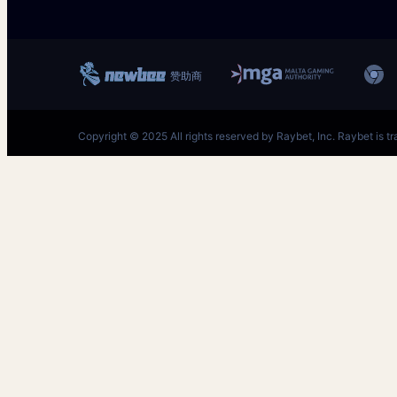
跳
至
内
2025英雄联盟(LOL)MSI季中冠军比赛
竞猜-英雄联盟赛事投注官方网站
容