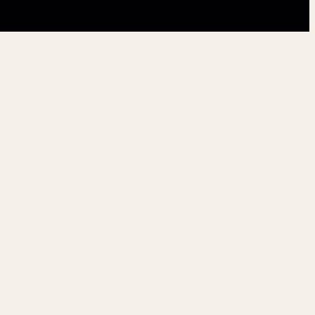
雷竞技官网