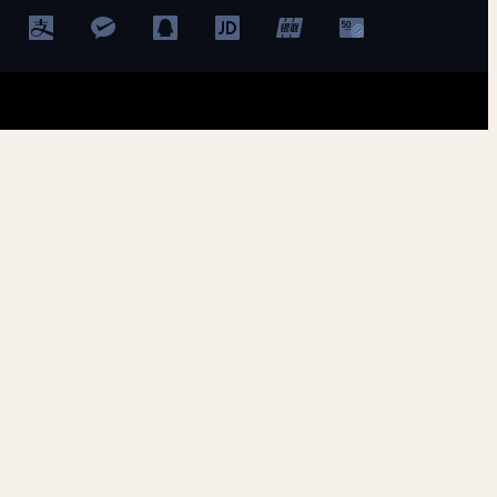
4雷竞技官网