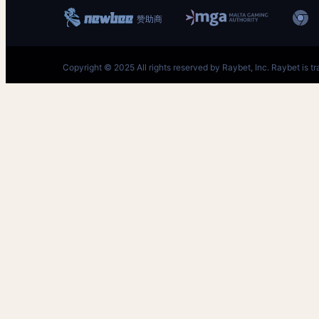
跳
至
内
2025英雄联盟(LOL)MSI季中冠军比赛
竞猜-英雄联盟赛事投注官方网站
容
RAYBET官网注册