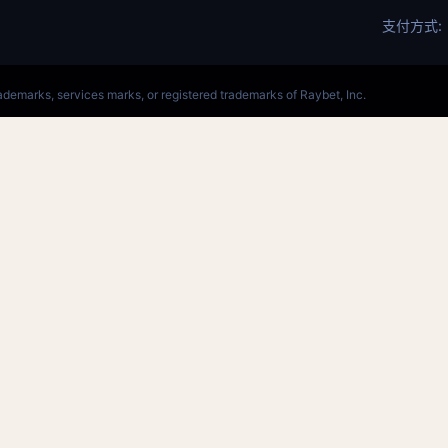
首页
雷竞技下注
雷竞技官网
雷竞技app下载
_雷竞技官网登录_202