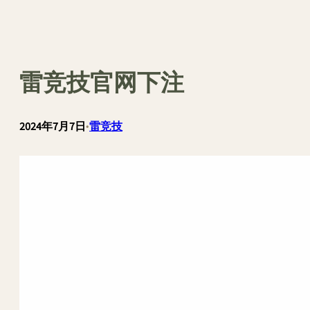
雷竞技官网下注
2024年7月7日
•
雷竞技