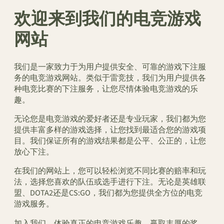
欢迎来到我们的电竞游戏
网站
我们是一家致力于为用户提供安全、可靠的游戏下注服
务的电竞游戏网站。类似于雷竞技，我们为用户提供各
种电竞比赛的下注服务，让您尽情体验电竞游戏的乐
趣。
无论您是电竞游戏的爱好者还是专业玩家，我们都为您
提供丰富多样的游戏选择，让您找到最适合您的游戏项
目。我们保证所有的游戏结果都是公平、公正的，让您
放心下注。
在我们的网站上，您可以轻松浏览不同比赛的赔率和玩
法，选择您喜欢的队伍或选手进行下注。无论是英雄联
盟、DOTA2还是CS:GO，我们都为您提供全方位的电竞
游戏服务。
加入我们，体验真正的电竞游戏乐趣，赢取丰厚的奖