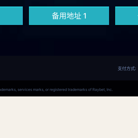
首页
雷竞技下注
雷竞技官网
雷竞技app下载