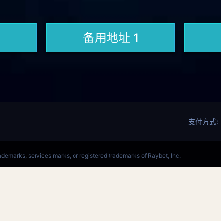
首页
雷竞技下注
雷竞技官网
雷竞技app下载