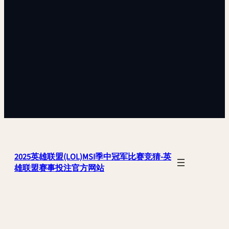
跳
至
内
2025英雄联盟(LOL)MSI季中冠军比赛竞猜-英
容
雄联盟赛事投注官方网站