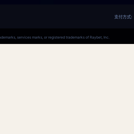
首页
雷竞技下注
雷竞技官网
雷竞技app下载