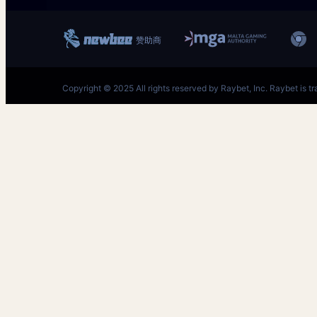
跳
至
内
2025英雄联盟(LOL)MSI季中冠军比赛
竞猜-英雄联盟赛事投注官方网站
容