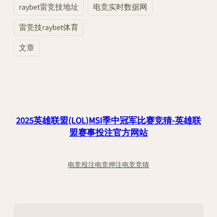
raybet雷竞技地址
电竞实时数据网
雷竞技raybet体育
文章
2025英雄联盟(LOL)MSI季中冠军比赛竞猜-英雄联
盟赛事投注官方网站
电竞投注
电竞押注
电竞竞猜