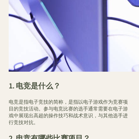
1. 电竞是什么？
电竞是指电子竞技的简称，是指以电子游戏作为竞赛项
目的竞技活动。参与电竞比赛的选手通常需要在电子游
戏中展现出高超的操作技巧和战术意识，与其他选手进
行竞技对抗。
2. 电竞有哪些比赛项目？