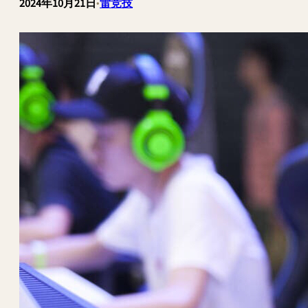
2024年10月21日
•
雷竞技