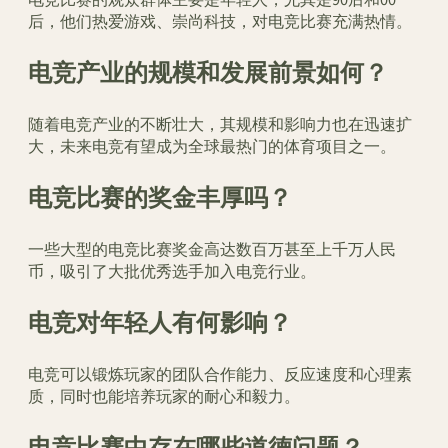
后，他们热爱游戏、崇尚科技，对电竞比赛充满热情。
电竞产业的规模和发展前景如何？
随着电竞产业的不断壮大，其规模和影响力也在迅速扩
大，未来电竞有望成为全球最热门的体育项目之一。
电竞比赛的奖金丰厚吗？
一些大型的电竞比赛奖金高达数百万甚至上千万人民
币，吸引了大批优秀选手加入电竞行业。
电竞对年轻人有何影响？
电竞可以锻炼玩家的团队合作能力、反应速度和心理素
质，同时也能培养玩家的耐心和毅力。