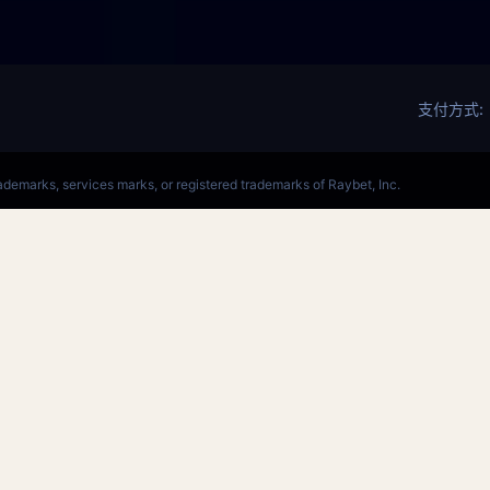
首页
雷竞技下注
雷竞技官网
雷竞技app下载