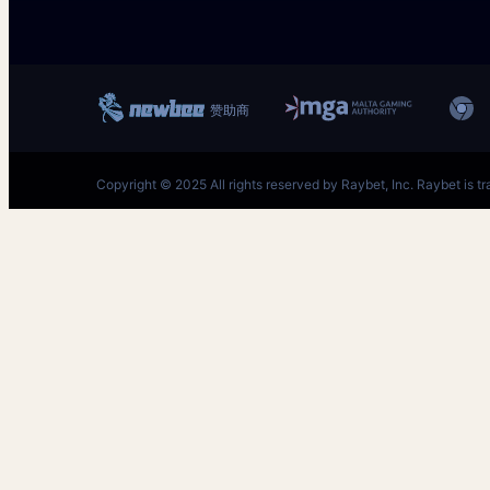
跳
至
内
2025英雄联盟(LOL)MSI季中冠军比赛
竞猜-英雄联盟赛事投注官方网站
容